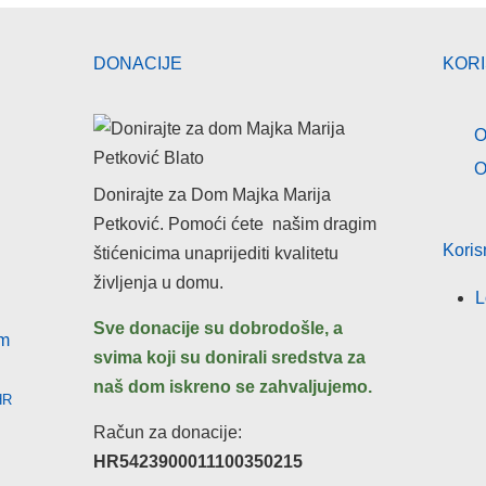
DONACIJE
KOR
O
O
Donirajte za Dom Majka Marija
Petković. Pomoći ćete našim dragim
Koris
štićenicima unaprijediti kvalitetu
življenja u domu.
L
Sve donacije su dobrodošle, a
om
svima koji su donirali sredstva za
naš dom iskreno
se
zahvaljujemo.
HR
Račun za donacije:
HR5423900011100350215