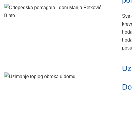
po
Sve 
krev
hoda
hoda
posu
Uz
D