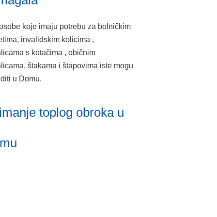
magala
osobe koje imaju potrebu za bolničkim
etima, invalidskim kolicima ,
licama s kotačima , običnim
licama, štakama i štapovima iste mogu
diti u Domu.
imanje toplog obroka u
omu