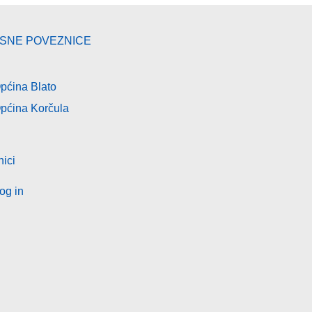
ISNE POVEZNICE
pćina Blato
pćina Korčula
nici
og in