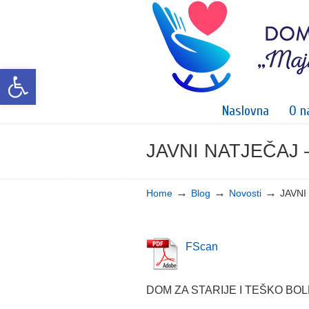
Open toolbar
Naslovna
O n
JAVNI NATJEČAJ –
Navigation
→
→
→
Home
Blog
Novosti
JAVNI
FScan
DOM ZA STARIJE I TEŠKO B