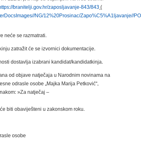
https://branitelji.gov.hr/zaposljavanje-843/843
(
gov.hr/UserDocsImages//NG/12%20Prosinac/Zapo%C5%A1
e neće se razmatrati.
nju zatražit će se izvornici dokumentacije.
sti dostavlja izabrani kandidat/kandidatkinja.
dana od objave natječaja u Narodnim novinama na
lesne odrasle osobe „Majka Marija Petković“,
znakom: »Za natječaj –
 će biti obaviješteni u zakonskom roku.
drasle osobe