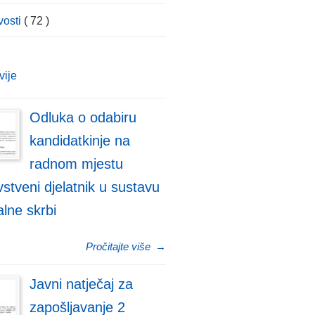
vosti
( 72 )
vije
Odluka o odabiru
kandidatkinje na
radnom mjestu
stveni djelatnik u sustavu
alne skrbi
Pročitajte više
→
Javni natječaj za
zapošljavanje 2