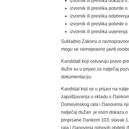
izvornik ili preslika dokaza
izvornik ili preslika potvrde
izvornik ili preslika odobren
izvornik ili preslika potvrd
izvornik ili preslika uvjerenj
Sukladno Zakonu o ravnopravnosti
mogu se ravnopravno javiti osobe
Kandidati koji ostvaruju pravo p
dužni su u prijavi za natječaj pozv
dokumentaciju.
Kandidat koji se u prijavi na natj
zapošljavanja u skladu s člankom
Domovinskog rata i članovima njih
natječaj dužan je osim dokaza o i
propisane člankom 103. stavak 1.
rata i članovima njihovih obitelji 