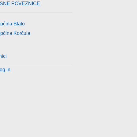
ISNE POVEZNICE
pćina Blato
pćina Korčula
nici
og in