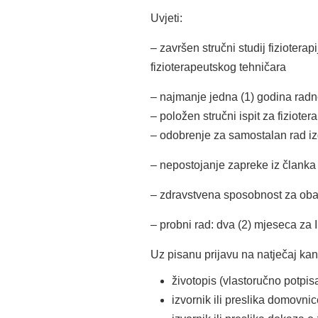
Uvjeti:
– završen stručni studij fiziotera
fizioterapeutskog tehničara
– najmanje jedna (1) godina radno
– položen stručni ispit za fizioter
– odobrenje za samostalan rad i
– nepostojanje zapreke iz članka 
– zdravstvena sposobnost za oba
– probni rad: dva (2) mjeseca za II
Uz pisanu prijavu na natječaj kandi
životopis (vlastoručno potpis
izvornik ili preslika domovni