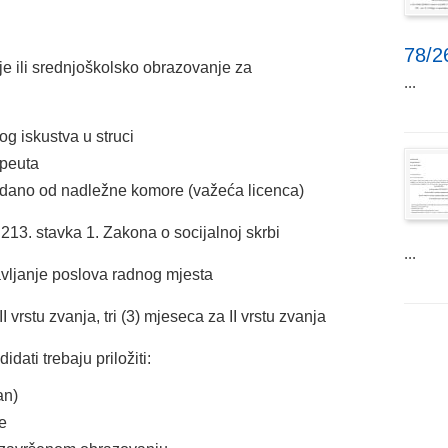
78/2
pije ili srednjoškolsko obrazovanje za
...
g iskustva u struci
apeuta
zdano od nadležne komore (važeća licenca)
213. stavka 1. Zakona o socijalnoj skrbi
...
vljanje poslova radnog mjesta
I vrstu zvanja, tri (3) mjeseca za II vrstu zvanja
dati trebaju priložiti:
an)
ce