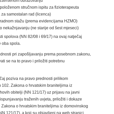
 o završenom obrazovanju
 o položenom stručnom ispitu za fizioterapeuta
ja za samostalan rad (licenca)
e o radnom stažu (prema evidencijama HZMO)
a o nekažnjavanju (ne starije od šest mjeseci)
 spolova (NN 82/08 i 69/17) na ovaj natječaj
 oba spola.
rednosti pri zapošljavanju prema posebnom zakonu,
ati se na to pravo i priložiti potrebnu
ečaj poziva na pravo prednosti prilikom
 102. Zakona o hrvatskim braniteljima iz
ovih obitelji (NN 121/17) uz prijavu na javni
spunjavanju traženih uvjeta, priložiti i dokaze
 Zakona o hrvatskim braniteljima iz domovinskog
(NN 121/17), a koji su objavljeni na web stranici