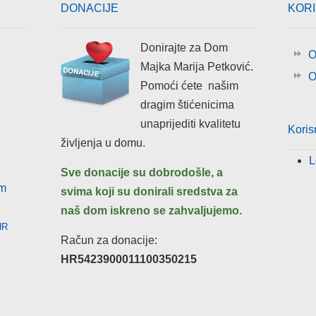
DONACIJE
KOR
Donirajte za Dom
O
Majka Marija Petković.
O
Pomoći ćete našim
dragim štićenicima
unaprijediti kvalitetu
Koris
življenja u domu.
L
Sve donacije su dobrodošle, a
om
svima koji su donirali sredstva za
naš dom iskreno
se
zahvaljujemo.
HR
Račun za donacije:
HR5423900011100350215