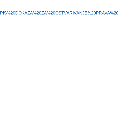
ljavanje//POPIS%20DOKAZA%20ZA%20OSTVARIVANJE%20PR