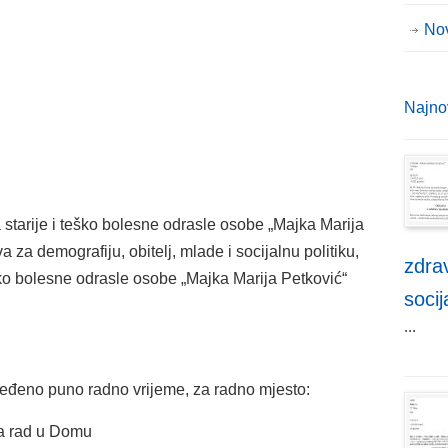
No
Najno
starije i teško bolesne odrasle osobe „Majka Marija
a za demografiju, obitelj, mlade i socijalnu politiku,
zdrav
ško bolesne odrasle osobe „Majka Marija Petković“
socij
...
ređeno puno radno vrijeme, za radno mjesto:
 za rad u Domu