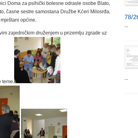
ici Doma za psihički bolesne odrasle osobe Blato,
to, časne sestre samostana Družbe Kćeri Milosrđa,
78/2
 mještani općine.
...
ovim zajedničkim druženjem u prizemlju zgrade uz
...
e teme.