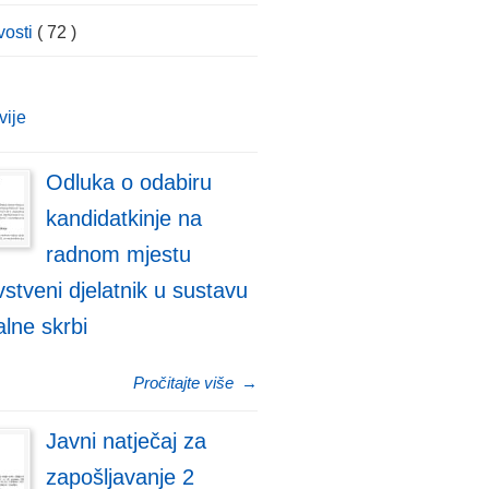
vosti
( 72 )
vije
Odluka o odabiru
kandidatkinje na
radnom mjestu
stveni djelatnik u sustavu
alne skrbi
Pročitajte više
→
Javni natječaj za
zapošljavanje 2