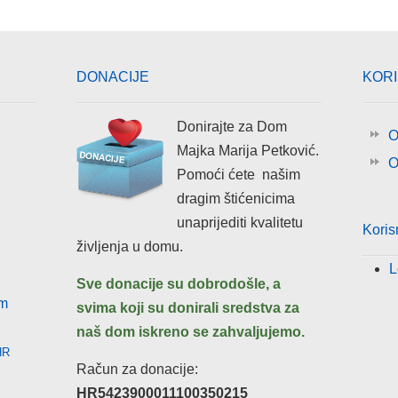
DONACIJE
KOR
Donirajte za Dom
O
Majka Marija Petković.
O
Pomoći ćete našim
dragim štićenicima
unaprijediti kvalitetu
Koris
življenja u domu.
L
Sve donacije su dobrodošle, a
om
svima koji su donirali sredstva za
naš dom iskreno
se
zahvaljujemo.
HR
Račun za donacije:
HR5423900011100350215