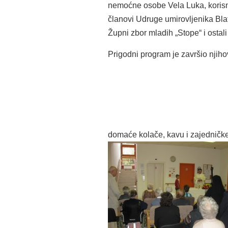
nemoćne osobe Vela Luka, korisn
članovi Udruge umirovljenika Bla
Župni zbor mladih „Stope“ i ostali
Prigodni program je završio njih
domaće kolače, kavu i zajedničk