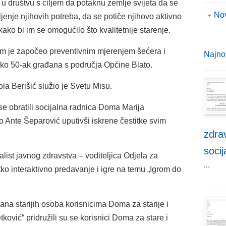
a u društvu s ciljem da potaknu zemlje svijeta da se
No
enje njihovih potreba, da se potiče njihovo aktivno
kako bi im se omogućilo što kvalitetnije starenje.
am je započeo preventivnim mjerenjem šećera i
Najno
ko 50-ak građana s područja Općine Blato.
la Berišić služio je Svetu Misu.
e obratili socijalna radnica Doma Marija
o Ante Šeparović uputivši iskrene čestitke svim
zdrav
socij
alist javnog zdravstva – voditeljica Odjela za
...
tko interaktivno predavanje i igre na temu „Igrom do
a starijih osoba korisnicima Doma za starije i
vić“ pridružili su se korisnici Doma za stare i