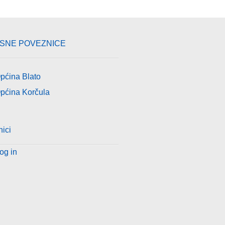
ISNE POVEZNICE
pćina Blato
pćina Korčula
nici
og in