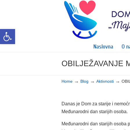
Open toolbar
Naslovna
O n
OBILJEŽAVANJE
Navigation
→
→
→
Home
Blog
Aktivnosti
OBI
Danas je Dom za starije i nemoćn
Međunarodni dan starijih osoba.
Međunarodni dan starijih osoba pr