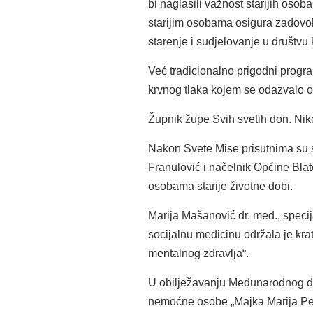
bi naglasili važnost starijih osob
starijim osobama osigura zadovolj
starenje i sudjelovanje u društvu 
Već tradicionalno prigodni progr
krvnog tlaka kojem se odazvalo o
Župnik župe Svih svetih don. Niko
Nakon Svete Mise prisutnima su s
Franulović i načelnik Općine Blat
osobama starije životne dobi.
Marija Mašanović dr. med., specij
socijalnu medicinu održala je kra
mentalnog zdravlja“.
U obilježavanju Međunarodnog dan
nemoćne osobe „Majka Marija Petko