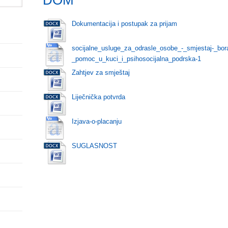
DOM
Dokumentacija i postupak za prijam
socijalne_usluge_za_odrasle_osobe_-_smjestaj-_bor
_pomoc_u_kuci_i_psihosocijalna_podrska-1
Zahtjev za smještaj
Liječnička potvrda
Izjava-o-placanju
SUGLASNOST