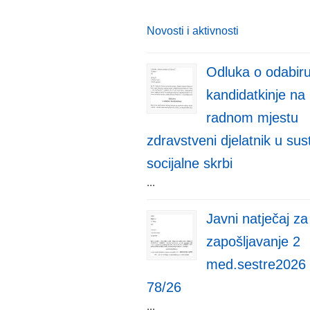
Novosti i aktivnosti
Odluka o odabir
kandidatkinje na
radnom mjestu
zdravstveni djelatnik u su
socijalne skrbi
...
Javni natječaj za
zapošljavanje 2
med.sestre2026
78/26
...