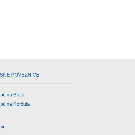
ISNE POVEZNICE
pćina Blato
pćina Korčula
nici