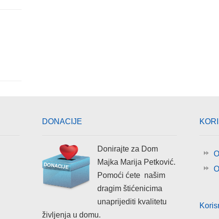
DONACIJE
KOR
Donirajte za Dom
O
Majka Marija Petković.
O
Pomoći ćete našim
dragim štićenicima
unaprijediti kvalitetu
Koris
življenja u domu.